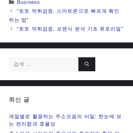
카
Business
테
“토토 먹튀검증, 스마트폰으로 빠르게 확인
고
하는 법”
리
“토토 먹튀검증, 포렌식 분석 기초 튜토리얼”
검
색:
최신 글
계절별로 활용하는 주소모음의 비밀: 한눈에 보
는 편리함과 효율성