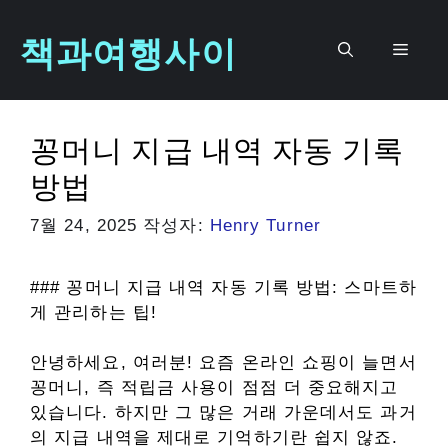
컨
책과여행사이
텐
메
츠
로
뉴
건
꽁머니 지급 내역 자동 기록
너
뛰
방법
기
7월 24, 2025
작성자:
Henry Turner
### 꽁머니 지급 내역 자동 기록 방법: 스마트하
게 관리하는 팁!
안녕하세요, 여러분! 요즘 온라인 쇼핑이 늘면서
꽁머니, 즉 적립금 사용이 점점 더 중요해지고
있습니다. 하지만 그 많은 거래 가운데서도 과거
의 지급 내역을 제대로 기억하기란 쉽지 않죠.