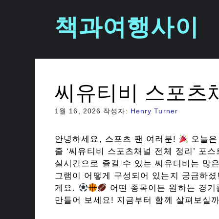
컨
책과여행사이
텐
츠
로
건
너
뛰
씨유티비 스포츠채
기
1월 16, 2026
작성자:
Henry Turner
안녕하세요, 스포츠 팬 여러분!
오늘은
줄 ‘씨유티비 스포츠채널 전체 정리’ 포
실시간으로 즐길 수 있는 씨유티비는 많은
그램이 어떻게 구성되어 있는지 궁금하셨
게요.
어떤 종목이든 원하는 경기를
만들어 보세요! 지금부터 함께 살펴보실까